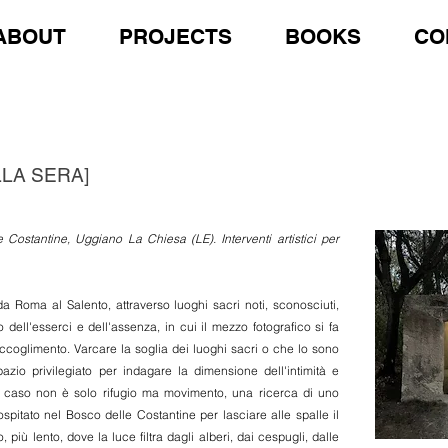
ABOUT
PROJECTS
BOOKS
CO
LLA SERA]
ostantine, Uggiano La Chiesa (LE). Interventi artistici per
Roma al Salento, attraverso luoghi sacri noti, sconosciuti,
 dell'esserci e dell'assenza, in cui il mezzo fotografico si fa
raccoglimento. Varcare la soglia dei luoghi sacri o che lo sono
pazio privilegiato per indagare la dimensione dell'intimità e
sto caso non è solo rifugio ma movimento, una ricerca di uno
ospitato nel Bosco delle Costantine per lasciare alle spalle il
più lento, dove la luce filtra dagli alberi, dai cespugli, dalle