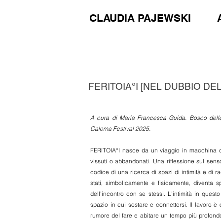
CLAUDIA PAJEWSKI
FERITOIA°I [NEL DUBBIO DE
A cura di Maria Francesca Guida. Bosco delle C
Caloma Festival 2025.
​
FERITOIA°I nasce da un viaggio in macchina da 
vissuti o abbandonati. Una riflessione sul senso
codice di una ricerca di spazi di intimità e di 
stati, simbolicamente e fisicamente, diventa s
dell'incontro con se stessi. L'intimità in que
spazio in cui sostare e connettersi. Il lavoro è 
rumore del fare e abitare un tempo più profondo, 