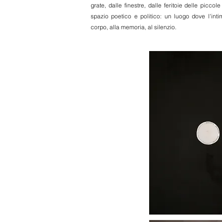
grate, dalle finestre, dalle feritoie delle piccol
spazio poetico e politico: un luogo dove l'int
corpo, alla memoria, al silenzio.