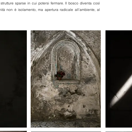
e strutture sparse in cui potersi fermare. Il bosco diventa così
imità non è isolamento, ma apertura radicale all'ambiente, al